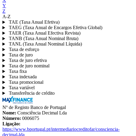
X
Y
Z
A-Z
TAE (Taxa Anual Efetiva)
TAEG (Taxa Anual de Encargos Efetiva Global)
TAER (Taxa Anual Efectiva Revista)
TANB (Taxa Anual Nominal Bruta)
TANL (Taxa Anual Nominal Líquida)
Taxa de esforço
Taxa de juro
Taxa de juro efetiva
Taxa de juro nominal
Taxa fixa
Taxa indexada
Taxa promocional
Taxa variável
Transferência de crédito
Nº de Registo Banco de Portugal
Nome:
Consciência Decimal Lda
Número:
0006075
Ligação:
https://www.bportugal.pt/intermediariocreditofar/consciencia-
decimal-lda