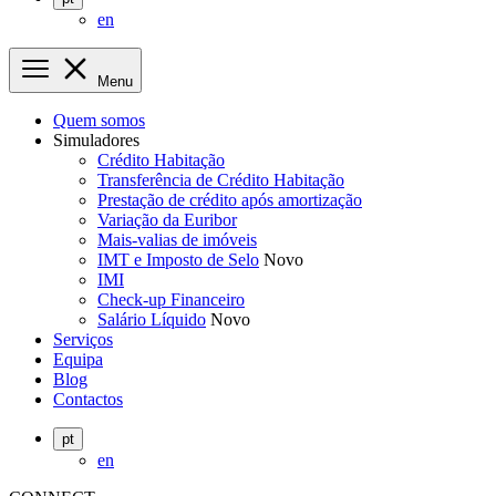
en
Menu
Quem somos
Simuladores
Crédito Habitação
Transferência de Crédito Habitação
Prestação de crédito após amortização
Variação da Euribor
Mais-valias de imóveis
IMT e Imposto de Selo
Novo
IMI
Check-up Financeiro
Salário Líquido
Novo
Serviços
Equipa
Blog
Contactos
pt
en