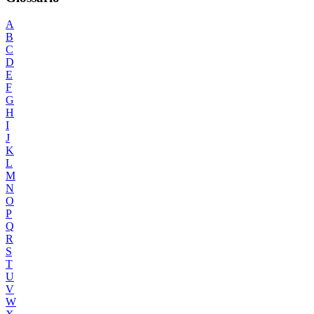
A
B
C
D
E
F
G
H
I
J
K
L
M
N
O
P
Q
R
S
T
U
V
W