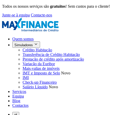
Todos os nossos serviços são
gratuitos
! Sem custos para o cliente!
Junte-se à equipa
Contacte-nos
Quem somos
Simuladores
Crédito Habitação
Transferência de Crédito Habitação
Prestação de crédito após amortização
Variação da Euribor
Mais-valias de imóveis
IMT e Imposto de Selo
Novo
IMI
Check-up Financeiro
Salário Líquido
Novo
Serviços
Equipa
Blog
Contactos
pt