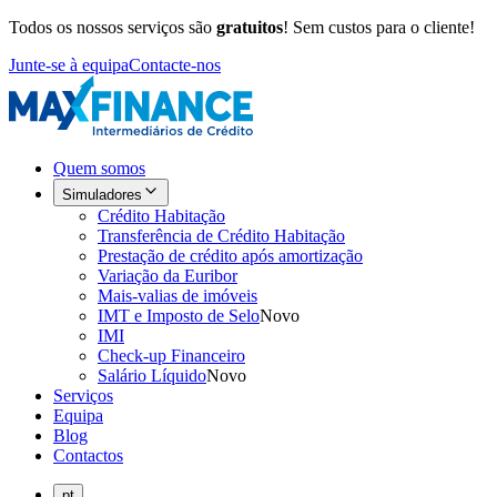
Todos os nossos serviços são
gratuitos
! Sem custos para o cliente!
Junte-se à equipa
Contacte-nos
Quem somos
Simuladores
Crédito Habitação
Transferência de Crédito Habitação
Prestação de crédito após amortização
Variação da Euribor
Mais-valias de imóveis
IMT e Imposto de Selo
Novo
IMI
Check-up Financeiro
Salário Líquido
Novo
Serviços
Equipa
Blog
Contactos
pt