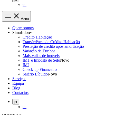
en
Menu
Quem somos
Simuladores
Crédito Habitação
Transferência de Crédito Habitação
Prestação de crédito após amortização
Variação da Euribor
Mais-valias de imóveis
IMT e Imposto de Selo
Novo
IMI
Check-up Financeiro
Salário Líquido
Novo
Serviços
Equipa
Blog
Contactos
pt
en