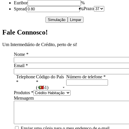
Euribor
%
Prazo
Spread
%
Simulação
Limpar
Fale Connosco!
Um Intermediário de Crédito, perto de si!
Nome
*
Email
*
Telephone
Código do País
Número de telefone
*
*
*
(+351)
Produtos
*
Mensagem
Enviar uma cópia para o meu endereço de e-mail.